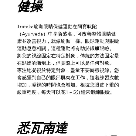
健操
Trataka
瑜珈眼睛保健運動在阿育吠陀
（
Ayurveda
）中享負盛名，可改善整體眼睛健
康並改善視力，就像瑜伽一樣。眼球運動與眼瞼
運動息息相關，這種運動將有助於鍛
練
眼瞼。
將您的視線固定在特定對象，傳統的方法固定是
在點燃的蠟燭上，但實際上可以是任何對象。
專注地凝視於特定對象，盡量不要轉移視線。您
會感覺到自己的眼部肌肉在工作，隨着練習次數
增加，凝視的時間也會增加。根據您眼皮下垂的
嚴重程度，每天可以花
1
－
5
分鐘來鍛練眼瞼。
悉瓦南達