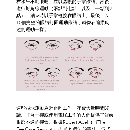
右水平移動眼睛，並以溫暖的手掌作結。然後，
進行對角線運動（兩點到七點，以及十一點到四
點），結束時以手掌輕按在眼睛上。最後，以
10
個完整的眼睛打圈運動作結，就像在追蹤時
鐘的運動一樣。
這些眼球運動為近距離工作、花費大量時間閱
讀、盯著手機或使用電腦工作的人們提供了舒緩
眼部不適的機會。根據
Robert Abel
（《
The
Eye Care Revolution
》的作者）的說法，這些