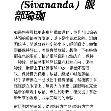
（
Sivananda
）眼
部瑜珈
如果您在尋找更密集的眼瞼運動，並且可以節省
時間的眼部瑜伽訓練，以下是推薦給您的。訓練
開始時，請以舒適的姿勢坐下，睜開眼皮，頭和
頸部保持靜止，整個身體放鬆。想像一下有時鐘
擺在您的眼前，抬起眼球直到
12
點方向，保持
一秒鐘。然後將眼球降低至六點鐘方向，保持一
秒鐘。繼續上下移動眼球
10
次，盡量不要眨
眼。保持目光穩定，放鬆。經過
10
組運動後，
將手掌摩擦在一起以使手變得溫暖，然後將手掌
輕輕按在眼睛上，無需大力按壓，讓眼睛在完全
黑暗的環境中放鬆。專注於呼吸，感受從手掌散
發出來的溫暖，並享受瞬間的寧靜。
依照剛才的練習，從
9
點鐘方向到
3
點鐘方向左