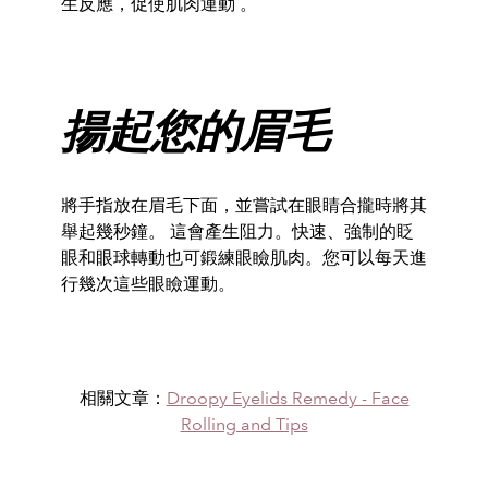
生反應，促使肌肉運動
。
揚起您的眉毛
將手指放在眉毛下面，並嘗試在眼睛合攏時將其
舉起幾秒鐘。
這會產生阻力。快速、強制的眨
眼和眼球轉動也可鍛練眼瞼肌肉。您可以每天進
行幾次這些眼瞼運動。
相關文章：
Droopy Eyelids Remedy - Face
Rolling and Tips