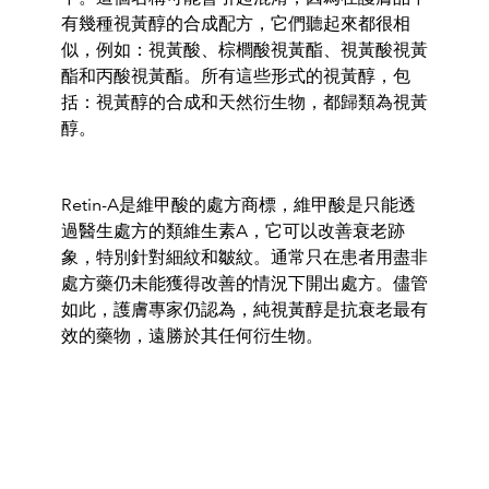
有幾種視黃醇的合成配方，它們聽起來都很相
似，例如：視黃酸、棕櫚酸視黃酯、視黃酸視黃
酯和丙酸視黃酯。所有這些形式的視黃醇，包
括：視黃醇的合成和天然衍生物，都歸類為視黃
醇。
Retin-A是維甲酸的處方商標，維甲酸是只能透
過醫生處方的類維生素A，它可以改善衰老跡
象，特別針對細紋和皺紋。通常只在患者用盡非
處方藥仍未能獲得改善的情況下開出處方。儘管
如此，護膚專家仍認為，純視黃醇是抗衰老最有
效的藥物，遠勝於其任何衍生物。
Related:
Top 5 Anti-aging Skincare
Ingredients to Know about before You Turn
20