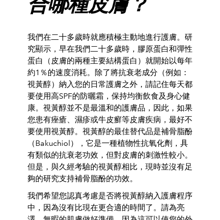
合哪種皮膚？
我們在二十多歲時就應積極主動地進行護膚。研
究顯示，早在我們二十多歲時，膠原蛋白和彈性
蛋白（皮膚的兩種主要結構蛋白）就開始以每年
約1％的速度消耗。除了將抗衰老成分（例如：
視黃醇）納入您的日常護膚之外，請記住每天都
要使用高SPF的防曬霜，保持均衡飲食及身心健
康。視黃醇並不是最溫和的護膚品，因此，如果
您患有痤瘡、濕疹或牛皮癬等皮膚疾病，最好不
要使用視黃醇。視黃醇的最佳替代品是補骨脂酚
（Bakuchiol），它是一種植物性抗氧化劑，具
有類似的抗衰老功效，但對皮膚的刺激性較小。
但是，與久經考驗的視黃醇相比，現時並沒有足
夠的研究支持補骨脂酚的功效。
我們希望您認真考慮是否將視黃醇納入護膚程序
中，因為沒有比現在更合適的時間了。請為亮
澤、無暇的肌膚做好準備，因為這可以使您的外