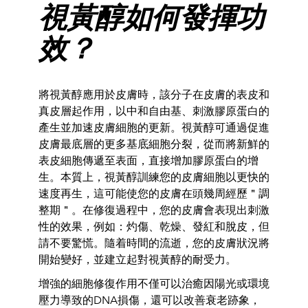
視黃醇如何發揮功
效？
將視黃醇應用於皮膚時，該分子在皮膚的表皮和
真皮層起作用，以中和自由基、刺激膠原蛋白的
產生並加速皮膚細胞的更新。視黃醇可通過促進
皮膚最底層的更多基底細胞分裂，從而將新鮮的
表皮細胞傳遞至表面，直接增加膠原蛋白的增
生。本質上，視黃醇訓練您的皮膚細胞以更快的
速度再生，這可能使您的皮膚在頭幾周經歷＂調
整期＂。在修復過程中，您的皮膚會表現出刺激
性的效果，例如：灼傷、乾燥、發紅和脫皮，但
請不要驚慌。隨着時間的流逝，您的皮膚狀況將
開始變好，並建立起對視黃醇的耐受力。
增強的細胞修復作用不僅可以治癒因陽光或環境
壓力導致的
DNA
損傷，還可以改善衰老跡象，