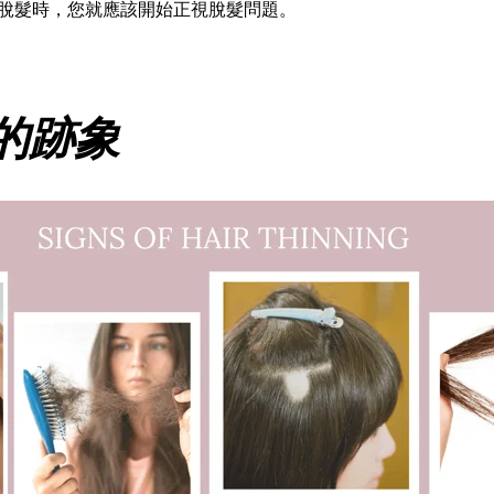
脫髮時，您就應該開始正視脫髮問題。
的跡象