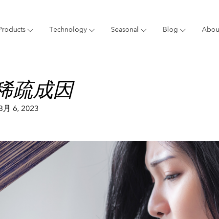
Products
Technology
Seasonal
Blog
Abou
Blog
Giftings
Brand
New 
稀疏成因
3月 6, 2023