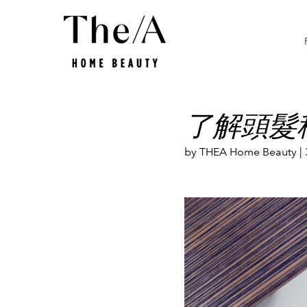
Smart Beauty
Promotions
What is
了解頭髮
by THEA Home Beauty |