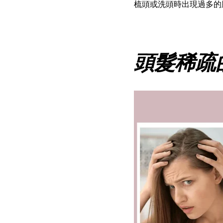
梳頭或洗頭時出現過多的
頭髮稀疏