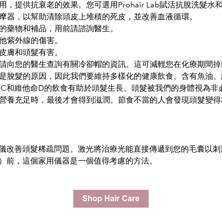
，提供抗衰老的效果。您可選用Prohair Lab賦活抗脫洗髮水
摩器，以幫助清除頭皮上堆積的死皮，並改善血
液循環。
的藥物和補品，用前請諮詢醫生。
他紫外線的傷害。
皮膚和頭髮有害。
請向您的醫生查詢有關冷卻帽的資訊。這可減輕您在化療期間掉
是脫髮的原因，因此我們要維持多樣化的健康飲食。含有魚油、
命C和維他命D的飲食有助於頭髮生長。頭髮被我們的身體視為非
營養充足時，最後才會得到滋潤。節食不當的人會發現頭髮變得
儀改善頭髮稀疏問題。激光將治療光能直接傳遞到您的毛囊以刺
）前，這個家用儀器是一個值得考慮的方法。