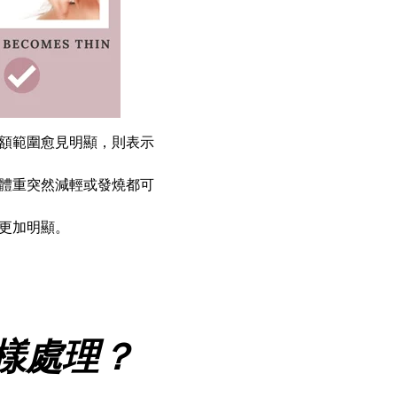
額範圍愈見明顯，則表示
體重突然減輕或發燒都可
更加明顯。
樣處理？