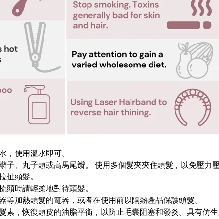
水，使用溫水即可。
辮子、丸子頭或高馬尾辮。 使用多個髮夾夾住頭髮，以免壓力
拉扯頭髮。
梳頭時請輕柔地對
待頭髮。
器等加熱頭髮的電器，或者在使用前以
隔熱產品
保護頭髮。
髮素，恢復頭皮的油脂平衡，以防止毛囊阻塞和發炎。具有仿生