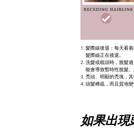
髮際線後退：每天看着
髮際線正在後退。
洗髮或梳頭時，脫髮過
能會導致暫時性脫髮。
禿頭、明顯的禿塊，其
頭髮稀疏，而且質地變
如果出現