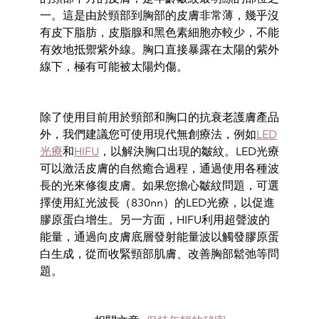
一。這是由於頸部到胸部的皮膚非常薄，幾乎沒
有皮下脂肪，皮脂腺和黑色素細胞亦較少，不能
有效地抵禦紫外線。胸口直接暴露在太陽的紫外
線下，極有可能被太陽灼傷。
除了使用目前用於頸部和胸口的抗衰老護膚產品
外，我們建議您可使用現代無創療法，例如
LED
光療
和
HIFU
，以解決胸口出現的皺紋。
LED
光療
可以激活皮膚的自然癒合過程，通過使用各種波
長的光來修復皮膚。如果您擔心皺紋問題，可選
擇使用紅光波長（
830nn
）的
LED
光療，以促進
膠原蛋白增生。另一方面，
HIFU
利用超聲波的
能量，通過向皮膚底層發射能量波以觸發膠原蛋
白生成，從而收緊頸部肌膚、改善胸部鬆弛等問
題。