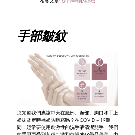
相關文章:
保持年輕的秘密
手部皺紋
您知道我們應該每天在臉部、頸部、胸口和手上
塗抹及定時補塗防曬霜嗎？在
COVID
－
19
期
間，經常要使用刺激性的洗手液清潔雙手，我們
的手因而受到各種刺激和乾燥的化學品傷害。由