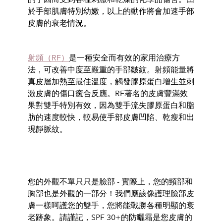
於手部肌膚特別幼嫩，以上的動作將會加速手部
皮膚的衰老情況。
射頻（RF）
是一種安全而有效的家用治療方
法，可改善中度至嚴重的手部皺紋。射頻能量將
真皮層加熱至最佳溫度，觸發膠原蛋白增生並刺
激皮膚的傷口癒合反應。
RF
著名的皮膚豐滿效
果對雙手特別有效，因為雙手流失膠原蛋白和脂
肪的速度較快，較易使手部皮膚凹陷、乾瘦和出
現靜脈紋。
您的外觀不單只只是臉部 - 實際上，您的頸部和
胸部也是外觀的一部分！我們應該像護理臉部皮
膚一樣呵護您的雙手，您將能戰勝各種明顯的衰
老跡象。請謹記，
SPF 30+
的防曬霜是您皮膚的