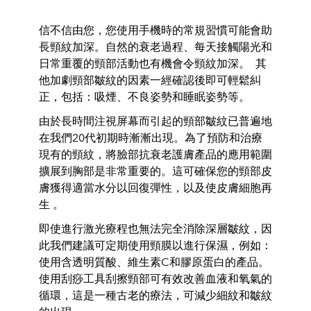
信不信由您，您使用手機時的常規習慣可能會助
長頸紋加深。自然的衰老過程、每天接觸陽光和
日常重覆的頸部活動也有機會令頸紋加深。
其
他加劇頸部皺紋的因素一經確認後即可輕鬆糾
正，包括：吸煙、不良姿勢和睡眠姿勢等。
由於長時間注視屏幕而引起的頸部皺紋已普遍地
在我們
20
代初期時漸漸出現。為了預防和治療
現有的頸紋，將臉部抗衰老護膚產品的應用範圍
擴展到胸部是非常重要的。這可確保您的頸部皮
膚獲得適當水分以回復彈性，以及使皮膚細胞再
生
。
即使進行激光療程也無法完全消除深層皺紋，因
此我們建議可定期使用頸膜以進行保濕，例如：
使用含透明質酸、維生素
C
和膠原蛋白的產品。
使用刮痧工具刮擦頸部可有效改善血液和氧氣的
循環，這是一種古老的療法，可減少細紋和皺紋