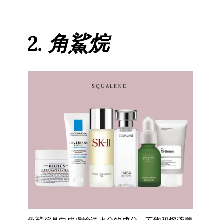
2. 角鯊烷