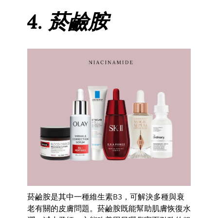
4. 菸鹼胺
菸鹼胺是其中一種維生素B3，可解決多種與衰
老有關的皮膚問題。菸鹼胺既能幫助肌膚恢復水