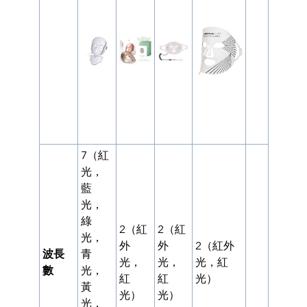
7（紅
光，
藍
光，
綠
2（紅
2（紅
光，
外
外
2（紅外
波長
青
光，
光，
光，紅
數
光，
紅
紅
光）
黃
光）
光）
光，