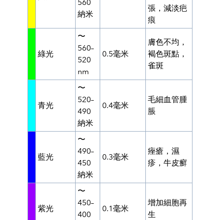
560
張，減淡疤
納米
痕
〜
膚色不均，
560–
綠光
0.5毫米
褐色斑點，
520
雀斑
nm
〜
520–
毛細血管腫
青光
0.4毫米
490
脹
納米
〜
490–
痤瘡，濕
藍光
0.3毫米
450
疹，牛皮癬
納米
〜
450–
增加細胞再
紫光
0.1毫米
400
生