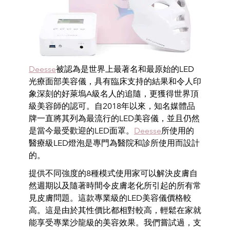
Deesse
被認為是世界上最著名和最原始的LED
光療面部美容
儀，具有臨床支持的結果和令人印
象深刻的好萊塢A級名人的追隨，
更獲得世界頂
級美容師的認可。自2018年以來，
知名媒體品
牌一直將其列為最流行的LED美容儀，
並且仍然
是當今最受歡迎的LED面罩。
Deesse
所使用的
醫療級LED燈泡是專門為醫院和診所使用而
設計
的。
提供不同強度的8種模式使用家可以解決皮膚自
然週期以及隨著時間
令皮膚老化所引起的所有常
見皮膚問題。
這款專業級的LED美容儀價格較
高。
這是由於其性價比都相對較高，
輕鬆在家就
能享受專業沙龍級的美容效果。我們嘗試過，支