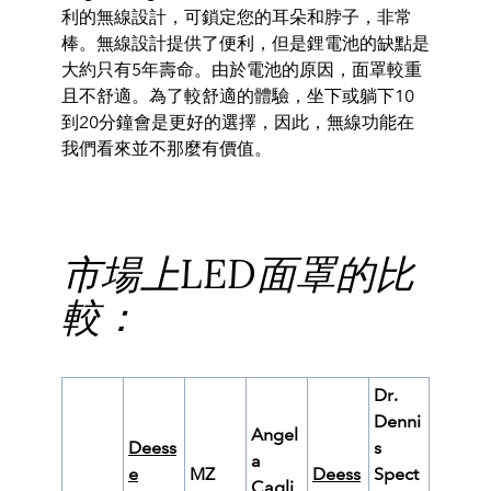
利的無線設計，
可鎖定您的耳朵和脖子，非常
棒。無線設計提供了便利，
但是鋰電池的缺點是
大約只有5年壽命。由於電池的原因，
面罩較重
且不舒適。為了較舒適的體驗，坐下或躺下10
到20分鐘
會是更好的選擇，因此，無線功能在
我們看來並不那麼有價值。
市場上LED面罩的比
較：
Dr.
Denni
Angel
Deess
s
a
e
MZ
Deess
Spect
Cagli