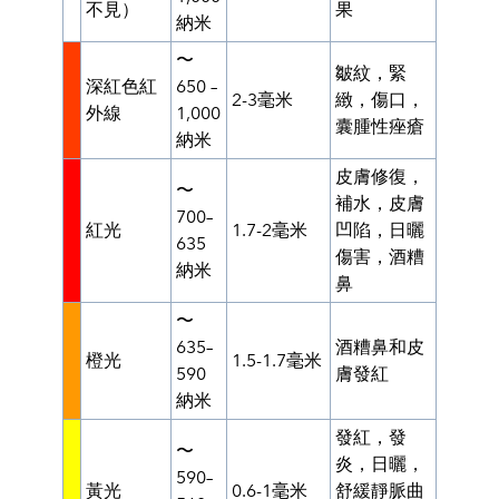
不見）
果
納米
〜
皺紋，緊
深紅色紅
650 –
2-3毫米
緻，傷口，
外線
1,000
囊腫性痤瘡
納米
皮膚修復，
〜
補水，皮膚
700–
紅光
1.7-2毫米
凹陷，日曬
635
傷害，酒糟
納米
鼻
〜
635–
酒糟鼻和皮
橙光
1.5-1.7毫米
590
膚發紅
納米
發紅，發
〜
炎，日曬，
590–
黃光
0.6-1毫米
舒緩靜脈曲