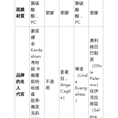
聚碳
聚碳
面膜
酸
酸
塑膠
塑膠
塑膠
材質
酯，
酯，
PC
PC
麥當
娜
奧利
金
維亞·
Karda
巴勒
shian
莫
考特
（Oliv
妮·卡
琳達
姜素
ia
品牌
戴珊
（Lind
拉，
Paler
的名
凱特·
不適
a
Anga
mo）
人
哈德
用
Evang
Cagli
佐伊·
代言
森
elista
a）
克拉
凱蒂·
）
維茲
佩里
（
Sel
克莉
ena