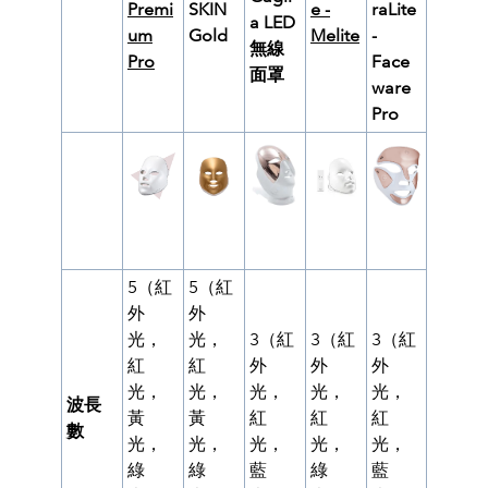
Premi
SKIN
e -
raLite
a LED
um
Gold
Melite
-
無線
Pro
Face
面罩
ware
Pro
5（紅
5（紅
外
外
光，
光，
3（紅
3（紅
3（紅
紅
紅
外
外
外
光，
光，
光，
光，
光，
波長
黃
黃
紅
紅
紅
數
光，
光，
光，
光，
光，
綠
綠
藍
綠
藍