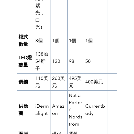
紫
光，
白
光）
模式
8個
1個
1個
1個
數量
138臉
LED燈
54脖
120
98
50
數量
子
110美
260美
495美
價錢
400美元
元
元
元
Net-a-
Porter
供應
iDerm
Amaz
Currentb
/
商
alight
on
ody
Nords
trom
面膜
環保
柔性