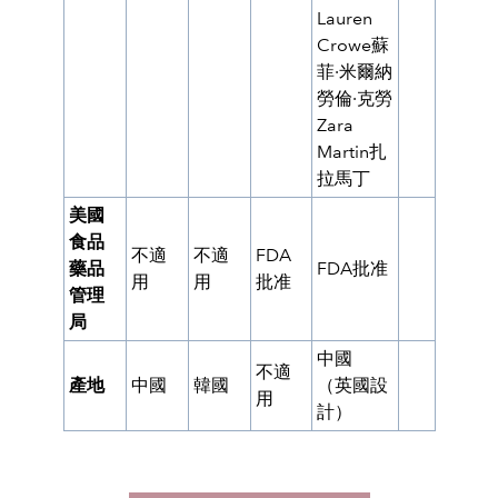
Lauren
Crowe蘇
菲·米爾納
勞倫·克勞
Zara
Martin扎
拉馬丁
美國
食品
不適
不適
FDA
藥品
FDA批准
用
用
批准
管理
局
中國
不適
產地
中國
韓國
（英國設
用
計）