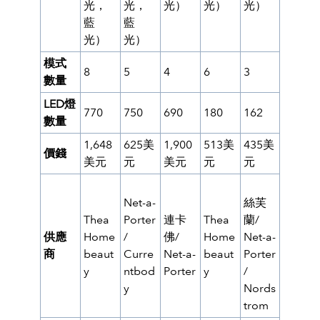
光，
光，
光）
光）
光）
藍
藍
光）
光）
模式
8
5
4
6
3
數量
LED燈
770
750
690
180
162
數量
1,648
625美
1,900
513美
435美
價錢
美元
元
美元
元
元
Net-a-
絲芙
Thea
Porter
連卡
Thea
蘭/
供應
Home
/
佛/
Home
Net-a-
商
beaut
Curre
Net-a-
beaut
Porter
y
ntbod
Porter
y
/
y
Nords
trom