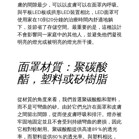
膚的間隙最少，可以以皮膚可以在面罩內呼吸。
與平板LED板或拱形LED裝置相比，LED面罩可
使用家在10
到20分鐘的治療時間內舒適地躺
下，並節省了存儲空間。最重要的
是，這種設計
不會影響同一家庭中的其他人，
並避免他們凝視
明亮的燈光或被明亮的燈光所干擾。
面罩材質：聚碳酸
酯，塑料或矽樹脂
從材質的角度來看，我們首選聚碳酸酯和塑料，
而不是可彎曲的矽。
由於它們允許在面罩和皮膚
之間留出間隙，從而使皮膚呼吸和排汗。
燈亦被
牢固地固定並且不會受到持續彎曲的磨損，
因此
它相對較耐用。
聚碳酸酯提供高達89％的透光
率，而塑料提供80％的透光率。與
塑料相比，