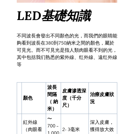
LED基礎知識
不同波長會發出不同顏色的光，而我們的眼睛能
夠看到波長在380到750納米之間的顏色，屬於
可見光。
而不可見光是指人類肉眼看不到的光，
其中包括我们熟悉的紫外線、红外線、遠红外線
等
波長
皮膚滲透深
間隔
治療皮膚狀
度（千分
顏色
（ 納
況
尺）
米）
〜
紅外線
深入皮膚，
700 –
（肉眼看
2- 3毫米
獲得放大效
1,000