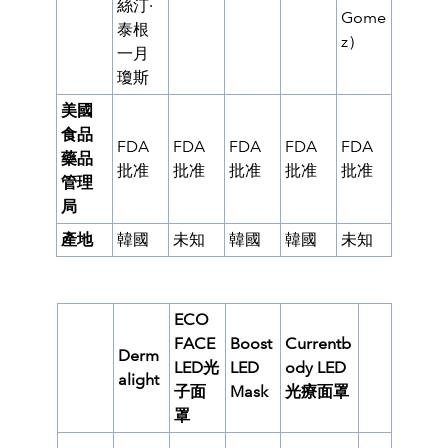
絲汀·
Gome
泰根
z）
一月
瓊斯
美國
食品
FDA
FDA
FDA
FDA
FDA
藥品
批准
批准
批准
批准
批准
管理
局
產地
韓國
未知
韓國
韓國
未知
ECO
FACE
Boost
Currentb
Derm
LED光
LED
ody LED
alight
子面
Mask
光療面罩
罩