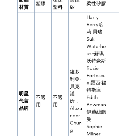
塑膠
柔性矽膠
材質
塑料
矽
Harry
Berry哈
莉·貝瑞
Suki
Waterho
use蘇琪
沃特豪斯
Rosie
維多
Fortescu
利亞·
e 羅西·福
貝克
特斯庫
明星
漢
不適
不適
Edith
代言
姆，
用
用
Bowman
品牌
Alexa
伊迪絲鮑
nder
曼
Chun
Sophie
g
Milner