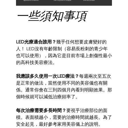
一些須知事項
LED光療適合誰用？
幾乎任何想要皮膚變好的
人！ LED沒有年齡限制（容易長粉刺的青少年
也可以使
用），
因為它是目前市場上創傷性最小
的高科技美容療法。
我應該多久使用一次LED療法？
每週兩次至五次
是正常的做法，
當然使用不同的美容儀
也有關
係。通常
你會在三到四個月內看到明顯
效果。
那
個時候就可以減低治療頻率了。
每次治療需要多長時間？
要視乎治療部位的面
積。表面積越小，
需要
的治療時間就越長。為了
安全起見，最好參考家用美容儀上的說明。