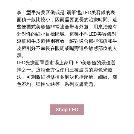
掌上型手持美容儀或是“鋼筆”
型LED美容儀的表
面積一般比較小，
因而需要更長的治療時間。
這
些便攜
式美容儀非常適合帶著外遊，
用來治療有
針對性的細小目標區域。
這種小型LED美容儀對
濕疹和
牛皮癬特
別有效，絕對適合那些
濕疹和牛
皮癬剛好不幸長在眼周或嘴
旁這些敏感部位的人
群
。
LED光療面罩是市場上家用LED美容儀的最佳選
擇之一。
這種全
方位使用三種波長的彩色光療
法
，可刺激細胞修復並解決包括痤瘡、
細紋、膚
色不均、
彈性欠缺等一系列皮膚問題。