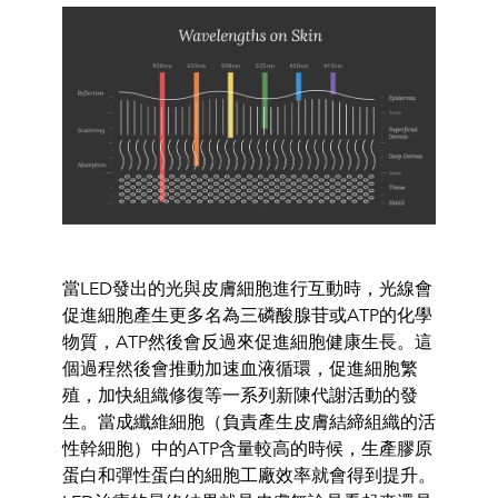
當LED發出的光與皮膚細胞進行互動時，
光線會
促進細胞產生更多
名為三磷酸腺苷或ATP的化
學
物質，
ATP然後會反過來促進細胞健康生長。
這
個過程然後會推動加速血
液循環，促進細胞繁
殖
，
加快組織修復等一系列新陳代謝活動的發
生。當成纖維細胞（
負責產
生皮膚結締組織的活
性幹
細胞）中的ATP含量較高的時候，
生產膠
原
蛋白和彈性蛋白的細胞工廠效率就會得到提升。