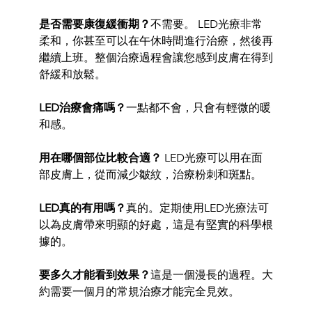
是否需要康復緩衝期？
不需要。 LED光療非常
柔和，你甚至可以在午休時間進行治療，然後再
繼
續
上班。整個治療過程會讓您感到皮膚在得到
舒緩和放鬆。
LED治療會痛嗎？
一點都不會，只會有輕微的暖
和感。
用在哪個部位比較合適？
LED光療可以用在面
部皮膚上，從而減少皺紋，治療粉刺和斑點。
LED真的有用嗎？
真的。
定期使用LED光療法可
以為皮膚帶來明
顯的好處，
這是有堅實的科學根
據
的。
要多久才能看到效果？
這是一個漫長的過程。
大
約需要一個月的常規
治療才能完全見效。