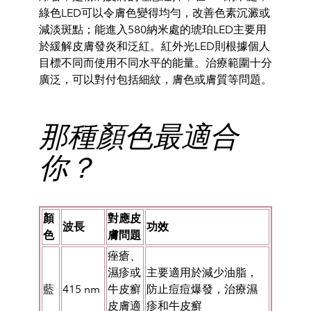
綠色LED可以令膚色
變得均勻，改善色素沉澱或
減淡斑點
；
能進入580納米處的琥珀LED主要用
於緩解皮膚發炎和泛紅。
紅
外光LED則根據個人
目標不同而
使用不同水平的能量。
治療範圍十分
廣泛，可以對付包括細紋，
膚色或膚質等問題。
那種顏色最適合
你？
顏
對應皮
波長
功效
色
膚問題
痤瘡、
濕疹或
主要適用於減少油脂，
藍
415 nm
牛皮癬
防止痘痘爆發，治療濕
皮膚適
疹和牛皮癬