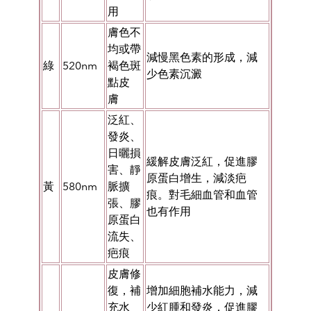
用
膚色不
均或帶
減慢黑色素的形成，減
綠
520nm
褐色斑
少色素沉澱
點皮
膚
泛紅、
發炎、
日曬損
緩解皮膚泛紅，促進
膠
害、靜
原蛋白增生，減淡疤
黃
580nm
脈擴
痕。
對毛細血管和血管
張、膠
也有作用
原蛋白
流失、
疤痕
皮膚修
復，補
增加細胞補水能力，減
充水
少
紅腫和發炎，促進膠