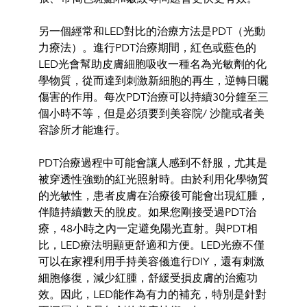
另一個經常和LED對比的治療方法是PDT（光動
力療法）。
進行
PDT治療期間，紅色或藍色的
LED
光會幫助皮膚細胞吸收一種名
為光敏劑的化
學物質，
從而達到刺激新細胞的再生，逆轉日曬
傷害
的
作用。每次PDT治療可以持續30分鐘至三
個小時不等，
但是必須
要到美容院/ 沙龍或者美
容診所才能
進行。
PDT治療過程中可能會讓人感到不舒服，
尤其是
被穿透性強勁的紅
光照射時。由於利用化學物
質
的光敏性，
患者皮膚在治療後可能會出現紅腫，
伴隨持續數天的脫皮。
如果您剛接受
過PDT治
療，48小時之內一定避免陽光直射。
與P
DT相
比，LED療法明顯更舒適和方便。
LED光療不僅
可以在家
裡利用手持美容儀進行DIY，還有刺
激
細胞修復，減少紅腫，
舒緩受損皮膚的治癒功
效。因此，
LED能作為
有力的補充，特別是
針對