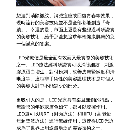
想達到消除皺紋、消滅痘痘或回復青春等效果，
現時流行的美容技術
並不是全部都能創造「奇
蹟」
。幸運的是，
市面上還是有些經過科研
證實
的美容技術，給予那些想
追求年輕健康肌膚的您
一個滿意的答案
。
LED光療便是最全面有效而又最實際的美容技術
之一。
LED療法
經
科研證實
可以消除細紋，刺激
膠
原蛋白增生，對付粉刺，
改善皮膚緊緻度和清
晰度等。
這種非手術性的美容護理技術是每個人
的美
容大計中不能缺少的部分。
更吸引人的是，LED光療具有柔且無創的特點，
無論您的年齡或膚
色如何，都可以發揮作用
。
LED還可以與RF（射頻療法）
和HIFU（
高能聚
焦超聲波療法）進行無縫使用，
這使得LED光療
成為了世界上用途最廣泛的美容技術之一。