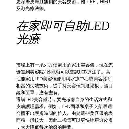
更深層皮膚且無創的美容技術，如：
RF，HIFU
及激光
療法
等。
在家即可自助LED
光療
市場上有一系列方便易用的家用美容儀，
現在您
毋需到美容院/ 沙龍就可以嘗試LED療法了。高
性能家用
LED美容儀使用與水療
中心或美容診所
相當的尖端技術，
從手持美容儀到遮陽板，
護目
鏡和面罩，應
有盡有。
選購LED美容儀時，
要先考慮自身的生活方式和
皮膚護理需求。
例如，
LED面罩和桌子支架
最適
合擠不出護膚時間的忙人。
由於這些美容儀的表
面積一般較大，
因此二極管可以更快地穿透皮膚
，大大降低
每次治療的時間。