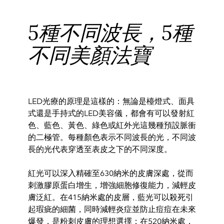
5種不同波長，5種
不同美顏法寶
LED光療的原理是這樣的：
無論是檯燈式、
面具
式還是手持式的LED美容儀，都會有可以發射紅
色、
藍色、
黃色、綠色或紅外光這幾種預設脈衝
的二極管。
每種顏色表示不同波
長的光，不同波
長
的光代表穿透至表皮之下的不同深度。
紅光可以深入精確至630納米的皮膚深處，
從而
刺激膠原蛋白增生
，增強細胞修復能力，減輕皮
膚泛
紅。在415納米處的皮層，
藍光可以殺死引
起瑕疵的細菌，
同時減輕炎症並防止痘痘在未來
爆發
，是粉刺皮膚的理想選擇；在520納米處，