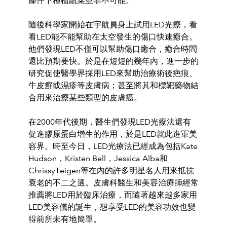
條件下
種植蔬菜並非不可能。
隨後科學家開始在宇航員身上試用LED光療，
看
看LED能不能幫
助在太空發生的傷口快速癒合。
他們發現LED不僅可以幫助傷口癒
合，癒合時間
還比預期要快。
於是在短短的幾年內，進一步的
研
究促
使醫學界採用LED來幫助治療術後疤痕、
牛皮癬或濕疹等皮膚病；
甚至將其和標靶藥物結
合
用來治療某些類型的皮膚癌。
在2000年代後期，
醫生們發現LED光療法還有
促進膠原蛋白增
生的作用，
於是LED就此進軍美
容界
。時至今日，
LED光療法已經成為包括Kate
Hudson，Kristen Bell，Jessica Alba和
Chrissy
Teigen等在內的許多明星名人用來
抵抗
衰老的不二之選。
皮膚科醫生和美容治療師經常
推薦將LED
用
於臨床治療，而隨著越來越多家用
LED美容儀的誕生，
想享受LE
D的美容功效也變
得前所未有
地簡單。