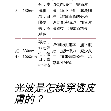
分，皮
原蛋白增生，
豐滿皮
紅
630nm
膚粗
膚，縮小毛孔，
減淡細
糙，日
紋，調節油脂的分泌，
曬傷
改
善血液循環，
加速皮
害，酒
膚修復，治療酒糟鼻
糟鼻
皺紋，
增強吸收速率，撫平皺
缺乏彈
紅
830nm -
紋，提升彈力，減少炎
性，傷
外
1000nm
症
，加速傷口癒合，
治
口，囊
愈囊性痤瘡
性痤瘡
光波是怎樣穿透皮
膚的？