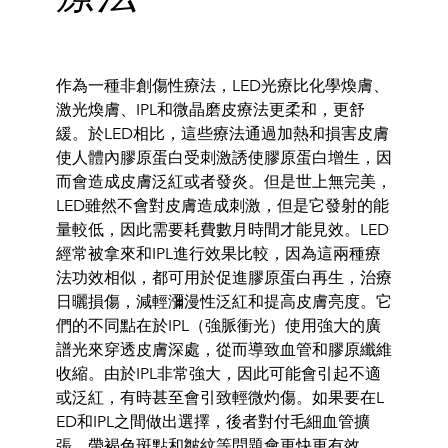
作為一種非創傷性療法，LED光療比化學煥膚、
激光煥膚、
IPL
和微晶磨皮療法更柔和，更舒
緩。於
LED相比，
這些療法通過加熱
和損害皮膚
使人體內膠原蛋白受刺激誘使
膠原蛋白增生
，
因
而會造成皮膚泛紅或者發炎。但是世上無完美，
LED雖然不會對
皮膚造成刺激，但是它發射的
能
量較低，
因此需要耗費數月時間才能見效。
LED
經常被拿來和IPL進行效
果比較，因為這兩種療
法功效相似，
都可用於促進膠原蛋白再生，
治療
日
曬損傷，減輕瀰漫性泛紅和提高皮膚亮度。
它
們的不同點在於
IPL（強脈衝光）使用強大的廣
譜光
來穿透皮膚深處，
從而導致血管和膠原纖維
收縮。
由於IPL非常強大，
因此可能會引起不適
或泛紅
，有時甚至會引致輕微灼傷。
如果要在L
ED和IPL之間做出選擇，
後者對付毛細血管
擴
張、
帶褐色斑點和皺紋等問題會更快更有效。